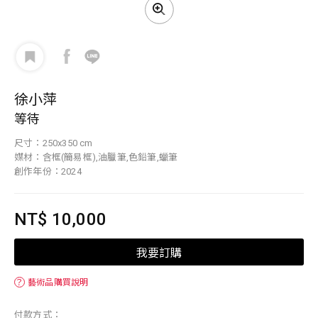
徐小萍
等待
尺寸：250x350 cm
媒材：含框(簡易框),油臘筆,色鉛筆,蠟筆
創作年份：2024
NT$ 10,000
我要訂購
？
藝術品購買說明
付款方式：