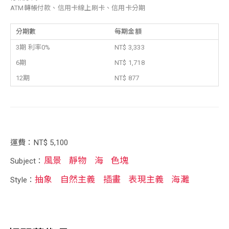
ATM轉帳付款、信用卡線上刷卡、信用卡分期
分期數
每期金額
3期 利率0%
NT$ 3,333
6期
NT$ 1,718
12期
NT$ 877
運費：NT$ 5,100
風景
靜物
海
色塊
Subject：
抽象
自然主義
插畫
表現主義
海灘
Style：