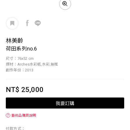
林美齡
荷田系列no.6
尺寸：76x52 cm
媒材：Arches水彩紙,水彩,無框
創作年份：2013
NT$ 25,000
我要訂購
？
藝術品購買說明
付款方式：