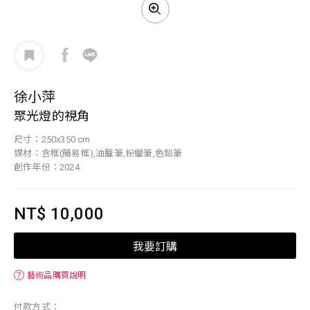
徐小萍
聚光燈的視角
尺寸：250x350 cm
媒材：含框(簡易框),油臘筆,粉蠟筆,色鉛筆
創作年份：2024
NT$ 10,000
我要訂購
？
藝術品購買說明
付款方式：