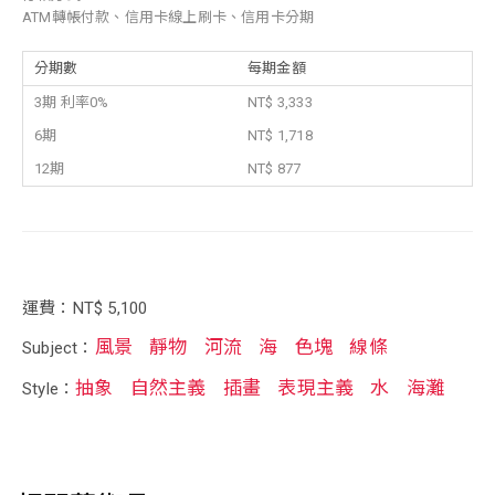
ATM轉帳付款、信用卡線上刷卡、信用卡分期
分期數
每期金額
3期 利率0%
NT$ 3,333
6期
NT$ 1,718
12期
NT$ 877
運費：NT$ 5,100
風景
靜物
河流
海
色塊
線條
Subject：
抽象
自然主義
插畫
表現主義
水
海灘
Style：