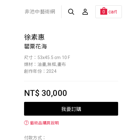
非池中藝術網
cart
0
徐素惠
罌粟花海
尺寸：53x45.5 cm 10 F
媒材：油畫,無框,畫布
創作年份：2024
NT$ 30,000
我要訂購
？
藝術品購買說明
付款方式：