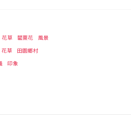
花草
罌粟花
風景
花草
田園鄉村
義
印象