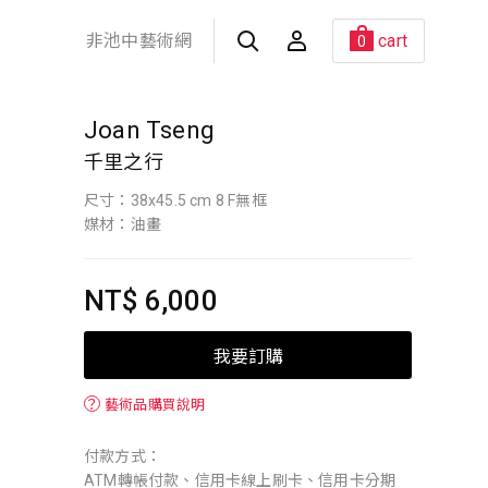
非池中藝術網
cart
0
Joan Tseng
千里之行
尺寸：38x45.5 cm 8 F無框
媒材：油畫
NT$ 6,000
我要訂購
？
藝術品購買說明
付款方式：
ATM轉帳付款、信用卡線上刷卡、信用卡分期