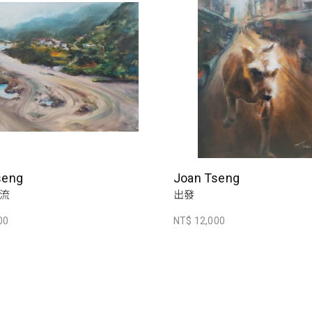
seng
Joan Tseng
流
出發
00
NT$ 12,000