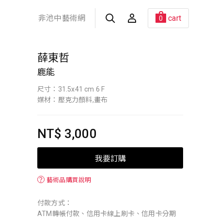
非池中藝術網
cart
0
薛東哲
鹿能
尺寸：31.5x41 cm 6 F
媒材：壓克力顏料,畫布
NT$ 3,000
我要訂購
？
藝術品購買說明
付款方式：
ATM轉帳付款、信用卡線上刷卡、信用卡分期