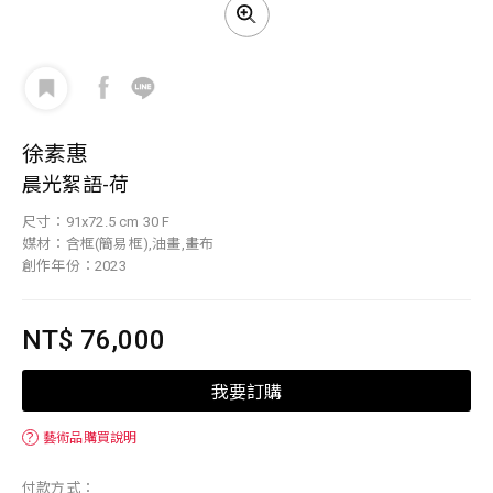
徐素惠
晨光絮語-荷
尺寸：91x72.5 cm 30 F
媒材：含框(簡易框),油畫,畫布
創作年份：2023
NT$ 76,000
我要訂購
？
藝術品購買說明
付款方式：