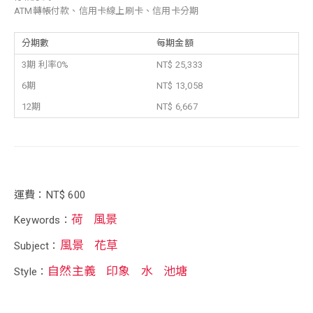
ATM轉帳付款、信用卡線上刷卡、信用卡分期
分期數
每期金額
3期 利率0%
NT$ 25,333
6期
NT$ 13,058
12期
NT$ 6,667
運費：NT$ 600
荷
風景
Keywords：
風景
花草
Subject：
自然主義
印象
水
池塘
Style：