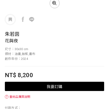
朱若茵
花與夜
尺寸：30x30 cm
媒材：油畫,無框,畫布
創作年份：2024
NT$ 8,200
我要訂購
？
藝術品購買說明
付款方式：