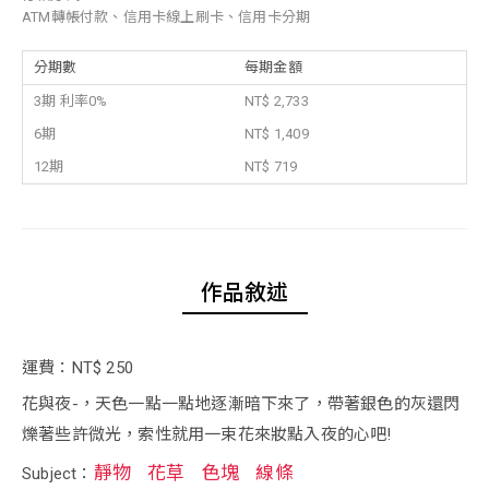
ATM轉帳付款、信用卡線上刷卡、信用卡分期
分期數
每期金額
3期 利率0%
NT$ 2,733
6期
NT$ 1,409
12期
NT$ 719
作品敘述
運費：NT$ 250
花與夜-，天色一點一點地逐漸暗下來了，帶著銀色的灰還閃
爍著些許微光，索性就用一束花來妝點入夜的心吧!
靜物
花草
色塊
線條
Subject：