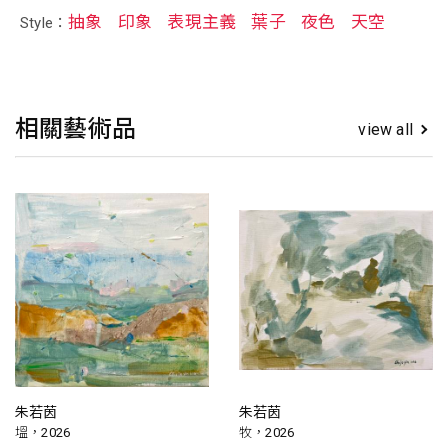
抽象
印象
表現主義
葉子
夜色
天空
Style：
相關藝術品
view all
朱若茵
朱若茵
塭，2026
牧，2026