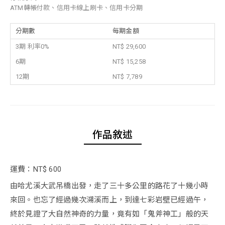
ATM轉帳付款、信用卡線上刷卡、信用卡分期
分期數
每期金額
3期 利率0%
NT$ 29,600
6期
NT$ 15,258
12期
NT$ 7,789
作品敘述
運費：NT$ 600
由哈尤溪大武吊橋出發，走了三十多公里的路花了十幾小時
來回。也忘了經過幾次溯溪而上，到達七彩岩壁已經過午，
終於見證了大自然神奇的力量，竟有如「鬼斧神工」般的天