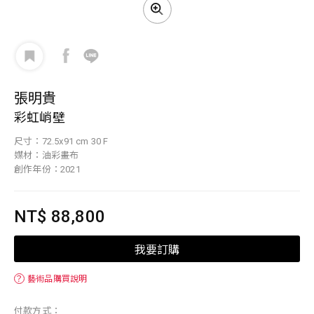
張明貴
彩虹峭壁
尺寸：72.5x91 cm 30 F
媒材：油彩畫布
創作年份：2021
NT$ 88,800
我要訂購
？
藝術品購買說明
付款方式：