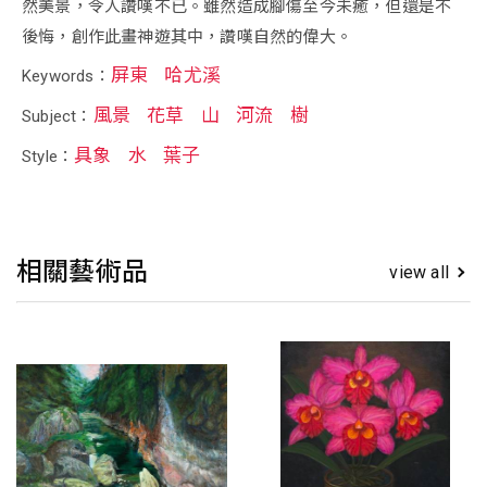
然美景，令人讚嘆不已。雖然造成腳傷至今未癒，但還是不
後悔，創作此畫神遊其中，讚嘆自然的偉大。
屏東
哈尤溪
Keywords：
風景
花草
山
河流
樹
Subject：
具象
水
葉子
Style：
相關藝術品
view all