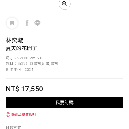
林奕璇
夏天的花開了
尺寸：97x130 cm 60 F
媒材：油彩,油彩畫布,油畫,畫布
創作年份：2024
NT$ 17,550
我要訂購
？
藝術品購買說明
付款方式：