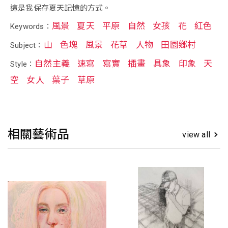
這是我保存夏天記憶的方式。
風景
夏天
平原
自然
女孩
花
紅色
Keywords：
山
色塊
風景
花草
人物
田園鄉村
Subject：
自然主義
速寫
寫實
插畫
具象
印象
天
Style：
空
女人
葉子
草原
相關藝術品
view all