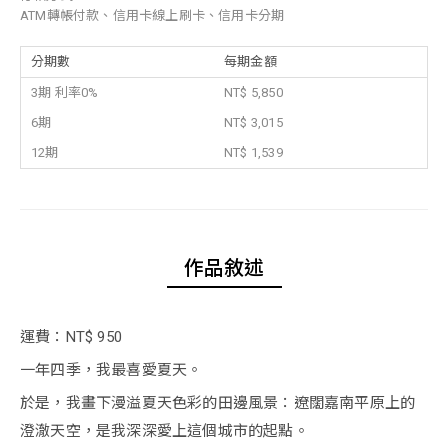
ATM轉帳付款、信用卡線上刷卡、信用卡分期
分期數
每期金額
3期 利率0%
NT$ 5,850
6期
NT$ 3,015
12期
NT$ 1,539
作品敘述
運費：NT$ 950
一年四季，我最喜愛夏天。
於是，我畫下漫溢夏天色彩的田邊風景：遼闊嘉南平原上的
澄澈天空，是我深深愛上這個城市的起點。