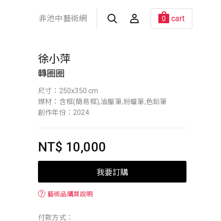
非池中藝術網
cart
0
徐小萍
轉圈圈
尺寸：250x350 cm
媒材：含框(簡易框),油臘筆,粉蠟筆,色鉛筆
創作年份：2024
NT$ 10,000
我要訂購
？
藝術品購買說明
付款方式：