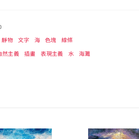
0
靜物
文字
海
色塊
線條
自然主義
插畫
表現主義
水
海灘