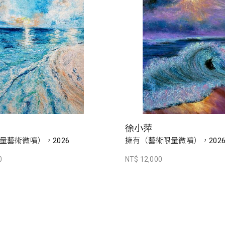
徐小萍
量藝術微噴），2026
擁有（藝術限量微噴），202
0
NT$ 12,000