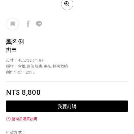
龔名俐
辦桌
尺寸：45.5x38 cm 8 F
媒材：含框,數位版畫,畫布,藝術微噴
創作年份：2015
NT$ 8,800
我要訂購
？
藝術品購買說明
付款方式：