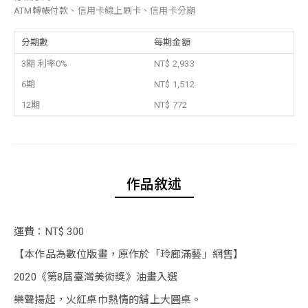
ATM轉帳付款、信用卡線上刷卡、信用卡分期
分期數
每期金額
3期 利率0%
NT$ 2,933
6期
NT$ 1,512
12期
NT$ 772
作品敘述
運費：NT$ 300
【本作品為數位版畫，原作於「玲廊滿藝」網售】
2020《第8屆臺灣美術獎》油畫入選
樂聲揚起，火紅桌巾熱情的舖上大圓桌。