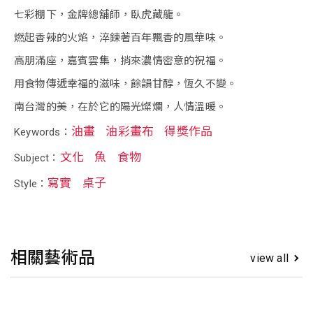
七彩棚下，金牌總舖師，臥虎藏龍。
燃起香辣的火焰，淬鍊著百年飄香的風華味。
高朋滿座，嘉賓雲集，捎來濃情密意的祝福。
用食物傳遞幸福的滋味，餘韻甘醇，恆久不變。
南台灣的美，在於它的陽光燦爛，人情溫暖。
油畫
油彩畫布
得獎作品
Keywords：
文化
魚
食物
Subject：
寫實
桌子
Style：
相關藝術品
view all