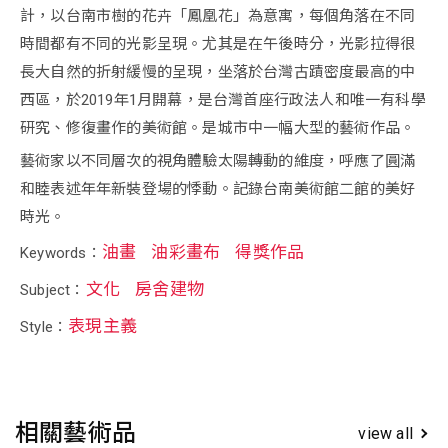
計，以台南市樹的花卉「鳳凰花」為意寓，每個角落在不同
時間都有不同的光影呈現。尤其是在午後時分，光影拉得很
長大自然的折射緩慢的呈現，坐落於台灣古蹟密度最高的中
西區，於2019年1月開幕，是台灣首座行政法人和唯一有科學
研究、修復畫作的美術館。是城市中一幅大型的藝術作品。
藝術家以不同層次的視角體驗太陽轉動的維度，呼應了圓滿
和睦表述年年新裝登場的悸動。記錄台南美術館二館的美好
時光。
油畫
油彩畫布
得獎作品
Keywords：
文化
房舍建物
Subject：
表現主義
Style：
相關藝術品
view all