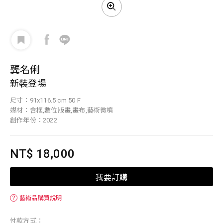
龔名俐
新裝登場
尺寸：91x116.5 cm 50 F
媒材：含框,數位版畫,畫布,藝術微噴
創作年份：2022
NT$ 18,000
我要訂購
？
藝術品購買說明
付款方式：