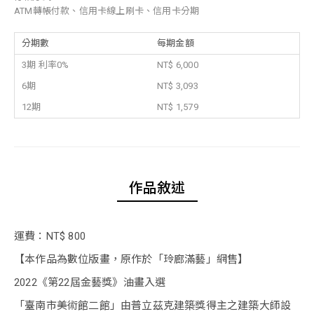
ATM轉帳付款、信用卡線上刷卡、信用卡分期
分期數
每期金額
3期 利率0%
NT$ 6,000
6期
NT$ 3,093
12期
NT$ 1,579
作品敘述
運費：NT$ 800
【本作品為數位版畫，原作於「玲廊滿藝」網售】
2022《第22屆金藝獎》油畫入選
「臺南市美術館二館」由普立茲克建築獎得主之建築大師設