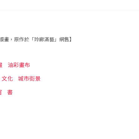
版畫，原作於「玲廊滿藝」網售】
畫
油彩畫布
文化
城市街景
窗
書