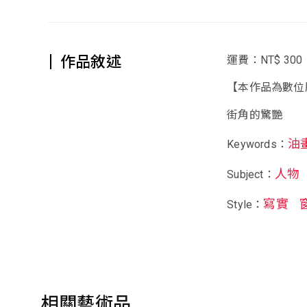
作品敘述
運費：NT$ 300
【本作品為數位
街角的驚艷
油
Keywords：
人物
Subject：
寫實
Style：
相關藝術品