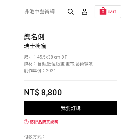
非池中藝術網
cart
0
龔名俐
瑞士櫥窗
尺寸：45.5x38 cm 8 F
媒材：含框,數位版畫,畫布,藝術微噴
創作年份：2021
NT$ 8,800
我要訂購
？
藝術品購買說明
付款方式：