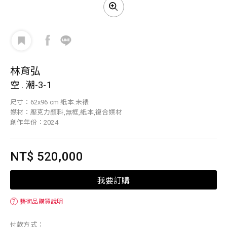
林育弘
空 . 潮-3-1
尺寸：62x96 cm 紙本.未裱
媒材：壓克力顏料,無框,紙本,複合媒材
創作年份：2024
NT$ 520,000
我要訂購
？
藝術品購買說明
付款方式：