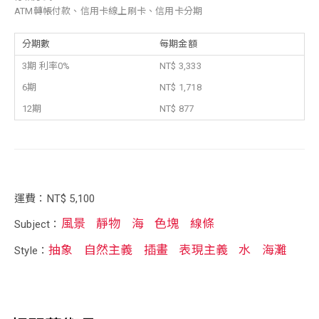
ATM轉帳付款、信用卡線上刷卡、信用卡分期
分期數
每期金額
3期 利率0%
NT$ 3,333
6期
NT$ 1,718
12期
NT$ 877
運費：NT$ 5,100
風景
靜物
海
色塊
線條
Subject：
抽象
自然主義
插畫
表現主義
水
海灘
Style：