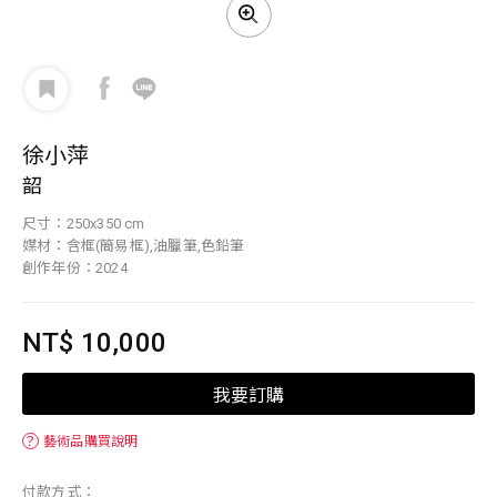
徐小萍
韶
尺寸：250x350 cm
媒材：含框(簡易框),油臘筆,色鉛筆
創作年份：2024
NT$ 10,000
我要訂購
？
藝術品購買說明
付款方式：