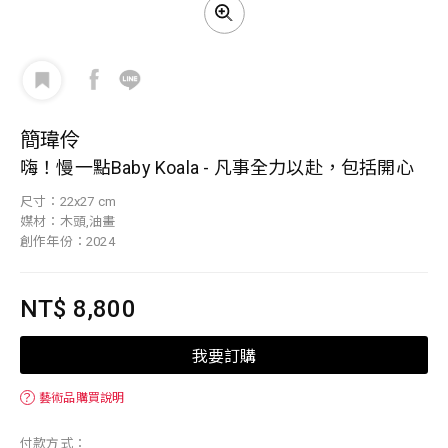
簡瑋伶
嗨！慢一點Baby Koala - 凡事全力以赴，包括開心
尺寸：22x27 cm
媒材：木頭,油畫
創作年份：2024
NT$ 8,800
我要訂購
？
藝術品購買說明
付款方式：