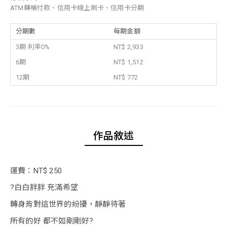
ATM轉帳付款、信用卡線上刷卡、信用卡分期
分期數
每期金額
3期 利率0%
NT$ 2,933
6期
NT$ 1,512
12期
NT$ 772
作品敘述
運費：NT$ 250
?白白胖胖 充滿希望
轉身背對這世界的紛擾，靜靜待著
所有的好 都不如剛剛好?