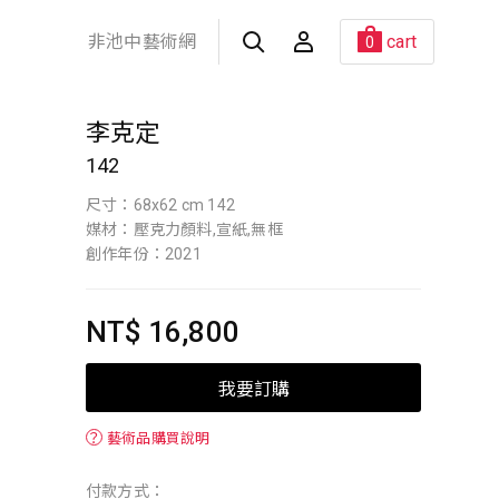
非池中藝術網
cart
0
李克定
142
尺寸：68x62 cm 142
媒材：壓克力顏料,宣紙,無框
創作年份：2021
NT$ 16,800
我要訂購
？
藝術品購買說明
付款方式：