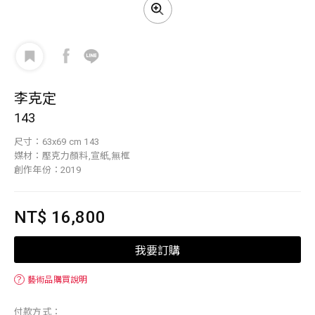
李克定
143
尺寸：63x69 cm 143
媒材：壓克力顏料,宣紙,無框
創作年份：2019
NT$ 16,800
我要訂購
？
藝術品購買說明
付款方式：