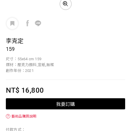
李克定
159
尺寸：55x64 cm 159
媒材：壓克力顏料,宣紙,無框
創作年份：2021
NT$ 16,800
我要訂購
？
藝術品購買說明
付款方式：