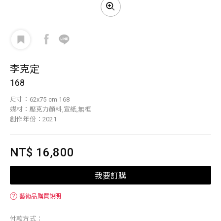
李克定
168
尺寸：62x75 cm 168
媒材：壓克力顏料,宣紙,無框
創作年份：2021
NT$ 16,800
我要訂購
？
藝術品購買說明
付款方式：