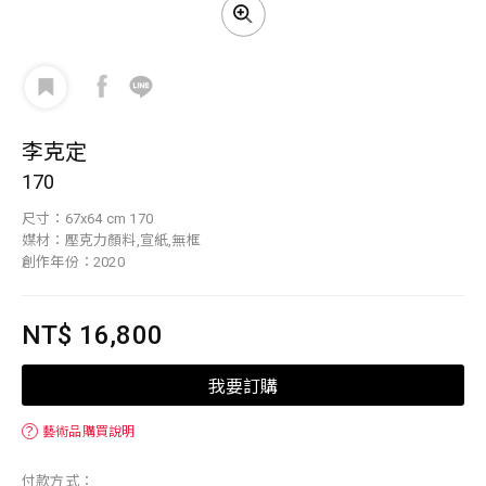
李克定
170
尺寸：67x64 cm 170
媒材：壓克力顏料,宣紙,無框
創作年份：2020
NT$ 16,800
我要訂購
？
藝術品購買說明
付款方式：