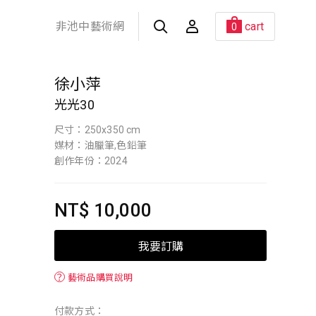
非池中藝術網
cart
0
徐小萍
光光30
尺寸：250x350 cm
媒材：油臘筆,色鉛筆
創作年份：2024
NT$ 10,000
我要訂購
？
藝術品購買說明
付款方式：