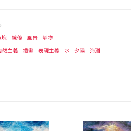
0
色塊
線條
風景
靜物
自然主義
插畫
表現主義
水
夕陽
海灘