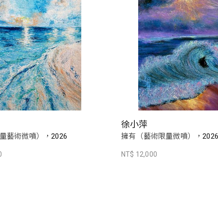
徐小萍
量藝術微噴），2026
擁有（藝術限量微噴），202
0
NT$ 12,000