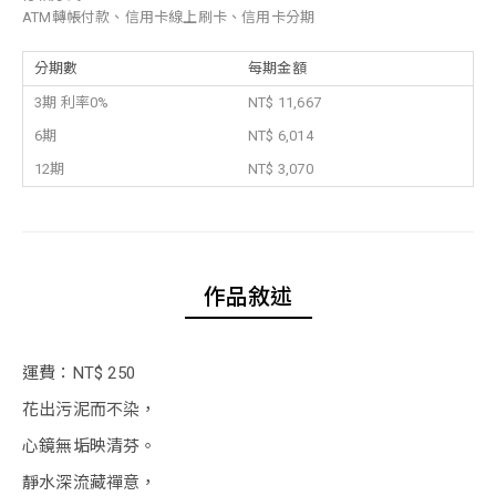
ATM轉帳付款、信用卡線上刷卡、信用卡分期
分期數
每期金額
3期 利率0%
NT$ 11,667
6期
NT$ 6,014
12期
NT$ 3,070
作品敘述
運費：NT$ 250
花出污泥而不染，
心鏡無垢映清芬。
靜水深流藏禪意，