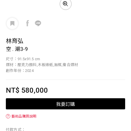
林育弘
空 . 潮3-9
尺寸：91.5x91.5 cm
媒材：壓克力顏料,木板裱紙,無框,複合媒材
創作年份：2024
NT$ 580,000
我要訂購
？
藝術品購買說明
付款方式：