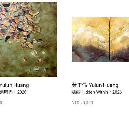
ulun Huang
黃于倫 Yulun Huang
舊時光，2026
蘊藏 Hidden Within，2026
00
NT$ 20,000