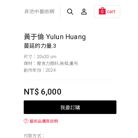
非池中藝術網
cart
0
黃于倫 Yulun Huang
蔓延的力量.3
尺寸：20x20 cm
媒材：壓克力顏料,無框,畫布
創作年份：2024
NT$ 6,000
我要訂購
？
藝術品購買說明
付款方式：