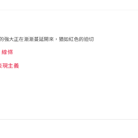
的強大正在漸漸蔓延開來，猶如紅色的迫切
線條
表現主義