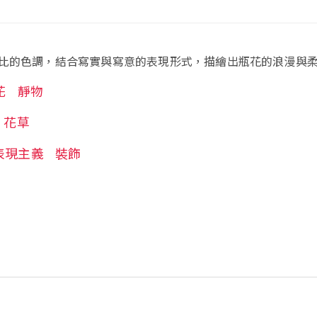
比的色調，結合寫實與寫意的表現形式，描繪出瓶花的浪漫與
花
靜物
花草
表現主義
裝飾