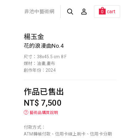
非池中藝術網
cart
0
楊玉金
花的浪漫曲No.4
尺寸：38x45.5 cm 8 F
媒材：油畫,畫布
創作年份：2024
作品已售出
NT$ 7,500
？
藝術品購買說明
付款方式：
ATM轉帳付款、信用卡線上刷卡、信用卡分期