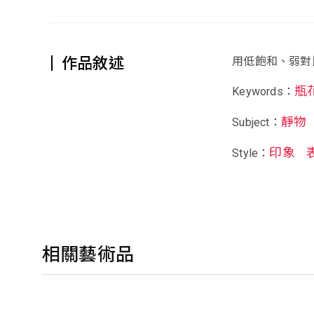
作品敘述
用低飽和、弱對
瓶
Keywords：
靜物
Subject：
印象
Style：
相關藝術品