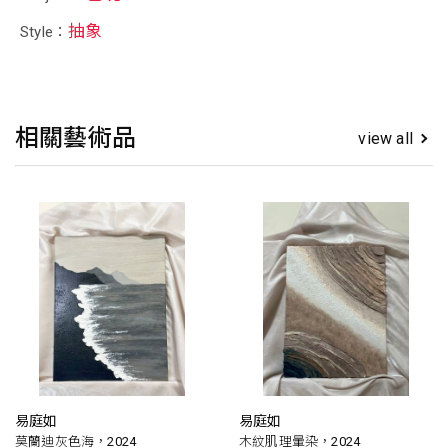
抽象
Style：
相關藝術品
view all
易庭如
易庭如
莫蘭迪灰色海，2024
木紋肌理暈染，2024