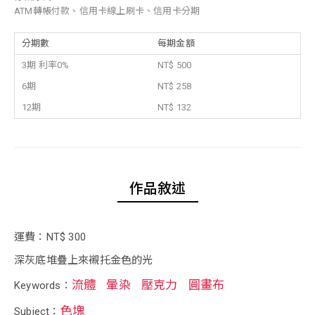
ATM轉帳付款、信用卡線上刷卡、信用卡分期
分期數
每期金額
3期 利率0%
NT$ 500
6期
NT$ 258
12期
NT$ 132
作品敘述
運費：NT$ 300
深灰底堆疊上來襯托金色的光
流體
暈染
壓克力
圓畫布
Keywords：
色塊
Subject：