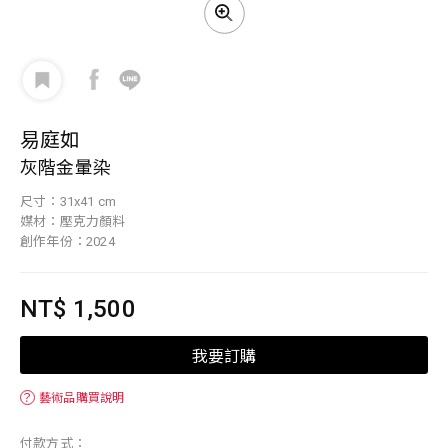
易庭如
灰階金暈染
尺寸：31x41 cm
媒材：壓克力顏料
創作年份：2024
NT$ 1,500
我要訂購
？
藝術品購買說明
付款方式：