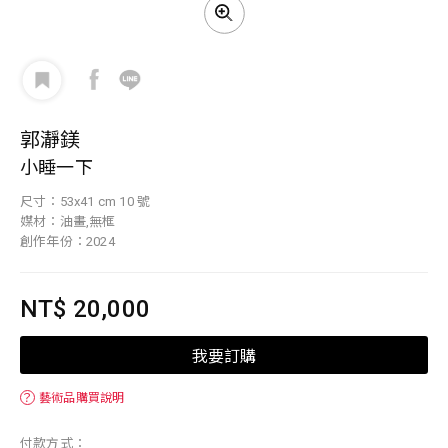
郭瀞鎂
小睡一下
尺寸：53x41 cm 10 號
媒材：油畫,無框
創作年份：2024
NT$ 20,000
我要訂購
？
藝術品購買說明
付款方式：