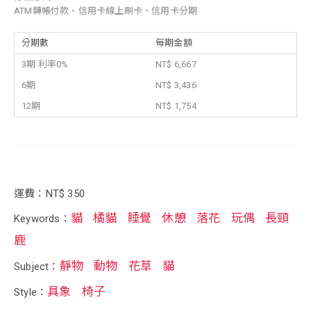
ATM轉帳付款、信用卡線上刷卡、信用卡分期
分期數
每期金額
3期 利率0%
NT$ 6,667
6期
NT$ 3,436
12期
NT$ 1,754
運費：NT$ 350
貓
橘貓
睡覺
休憩
落花
玩偶
長頸
Keywords：
鹿
靜物
動物
花草
貓
Subject：
具象
椅子
Style：