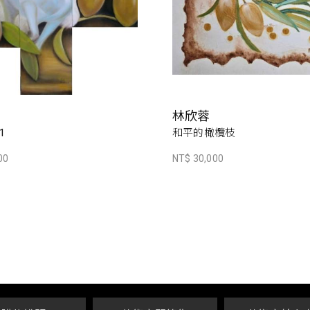
林欣蓉
1
和平的橄欖枝
00
NT$ 30,000