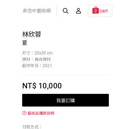
非池中藝術網
cart
0
林欣蓉
夏
尺寸：20x20 cm
媒材：複合媒材
創作年份：2021
NT$ 10,000
我要訂購
？
藝術品購買說明
付款方式：