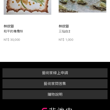
林欣蓉
林欣蓉
和平的橄欖枝
三仙台2
NT$ 30,000
NT$ 1,000
藝術家線上申請
藝術家問答集
購物說明