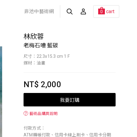
非池中藝術網
cart
0
林欣蓉
老梅石嘈 藍碳
尺寸：22.3x15.3 cm 1 F
媒材：油畫
NT$ 2,000
我要訂購
？
藝術品購買說明
付款方式：
ATM轉帳付款、信用卡線上刷卡、信用卡分期