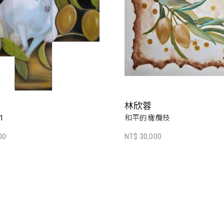
林欣蓉
1
和平的橄欖枝
00
NT$ 30,000