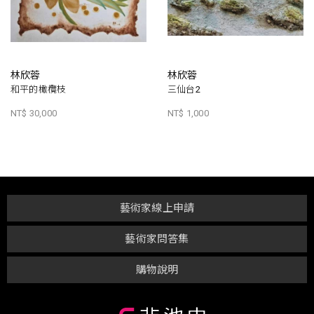
林欣蓉
林欣蓉
和平的橄欖枝
三仙台2
NT$ 30,000
NT$ 1,000
藝術家線上申請
藝術家問答集
購物說明