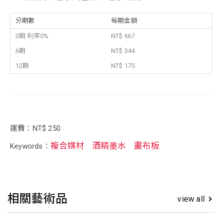
分期數
每期金額
3期 利率0%
NT$ 667
6期
NT$ 344
12期
NT$ 175
運費：NT$ 250
複合媒材
酒精墨水
畫布板
Keywords：
相關藝術品
view all