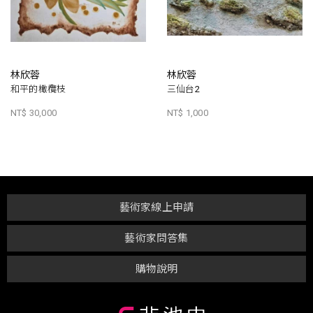
林欣蓉
林欣蓉
和平的橄欖枝
三仙台2
NT$ 30,000
NT$ 1,000
藝術家線上申請
藝術家問答集
購物說明