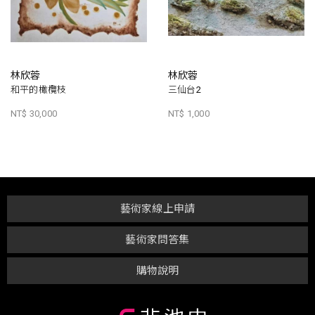
林欣蓉
林欣蓉
和平的橄欖枝
三仙台2
NT$ 30,000
NT$ 1,000
藝術家線上申請
藝術家問答集
購物說明