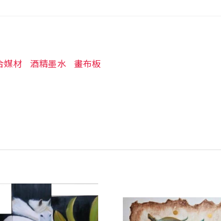
合媒材
酒精墨水
畫布板