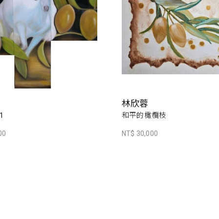
林欣蓉
1
和平的橄欖枝
00
NT$ 30,000