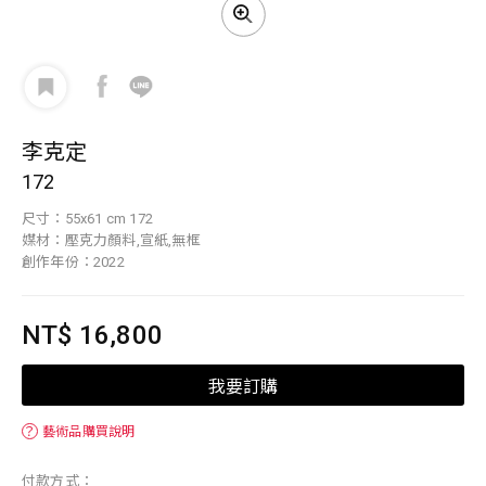
李克定
172
尺寸：55x61 cm 172
媒材：壓克力顏料,宣紙,無框
創作年份：2022
NT$ 16,800
我要訂購
？
藝術品購買說明
付款方式：