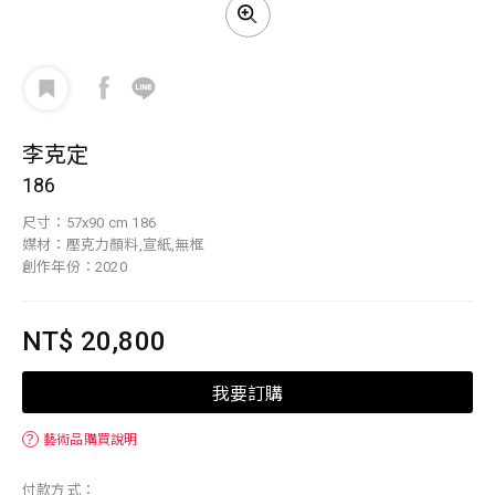
李克定
186
尺寸：57x90 cm 186
媒材：壓克力顏料,宣紙,無框
創作年份：2020
NT$ 20,800
我要訂購
？
藝術品購買說明
付款方式：