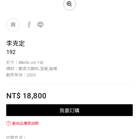
李克定
192
尺寸：88x56 cm 192
媒材：壓克力顏料,宣紙,無框
創作年份：2020
NT$ 18,800
我要訂購
？
藝術品購買說明
付款方式：