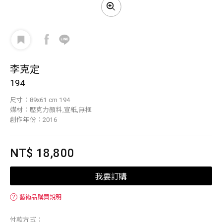
李克定
194
尺寸：89x61 cm 194
媒材：壓克力顏料,宣紙,無框
創作年份：2016
NT$ 18,800
我要訂購
？
藝術品購買說明
付款方式：