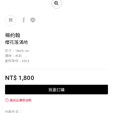
楊約翰
櫻花落滿地
尺寸：18x26 cm
媒材：水彩
創作年份：2024
NT$ 1,800
我要訂購
？
藝術品購買說明
付款方式：