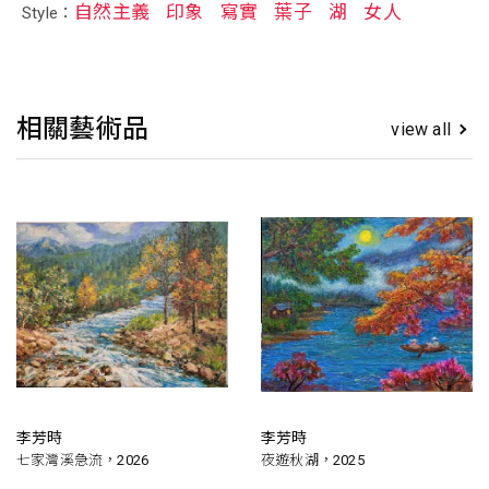
自然主義
印象
寫實
葉子
湖
女人
Style：
相關藝術品
view all
李芳時
李芳時
七家灣溪急流，2026
夜遊秋湖，2025