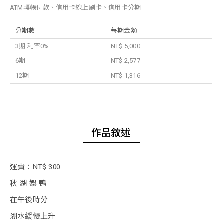
ATM轉帳付款、信用卡線上刷卡、信用卡分期
分期數
每期金額
3期 利率0%
NT$ 5,000
6期
NT$ 2,577
12期
NT$ 1,316
作品敘述
運費：NT$ 300
秋 湖 娛 鴨
在午後時分
湖水緩慢上升