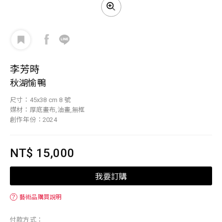
李芳時
秋湖愉鴨
尺寸：45x38 cm 8 號
媒材：厚底畫布,油畫,無框
創作年份：2024
NT$ 15,000
我要訂購
？
藝術品購買說明
付款方式：