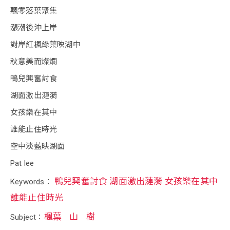
飄零落葉聚集
漲潮後沖上岸
對岸紅楓綠葉映湖中
秋意美而燦爛
鴨兒興奮討食
湖面激出漣漪
女孩樂在其中
誰能止住時光
空中淡藍映湖面
Pat lee
鴨兒興奮討食 湖面激出漣漪 女孩樂在其中
Keywords：
誰能止住時光
楓葉
山
樹
Subject：