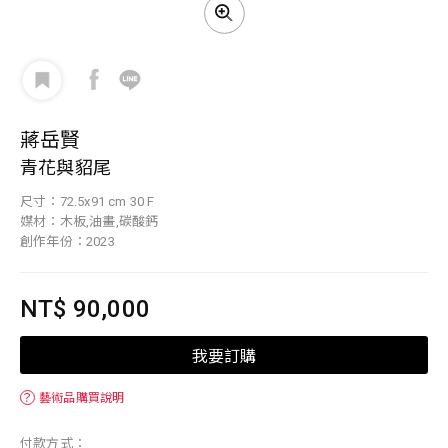
蔣岳賢
青花與貂尾
尺寸：72.5x91 cm 30 F
媒材：木板,油畫,碳酸鈣
創作年份：2023
NT$ 90,000
我要訂購
？
藝術品購買說明
付款方式：