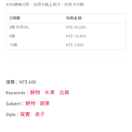
ATM轉帳付款、信用卡線上刷卡、信用卡分期
分期數
每期金額
3期 利率0%
NT$ 30,000
6期
NT$ 15,464
12期
NT$ 7,895
運費：NT$ 600
靜物
水果
古典
Keywords：
靜物
蔬果
Subject：
寫實
桌子
Style：