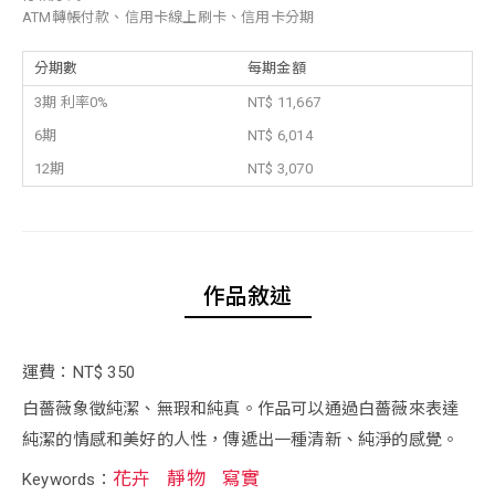
ATM轉帳付款、信用卡線上刷卡、信用卡分期
分期數
每期金額
3期 利率0%
NT$ 11,667
6期
NT$ 6,014
12期
NT$ 3,070
作品敘述
運費：NT$ 350
白薔薇象徵純潔、無瑕和純真。作品可以通過白薔薇來表達
純潔的情感和美好的人性，傳遞出一種清新、純淨的感覺。
花卉
靜物
寫實
Keywords：