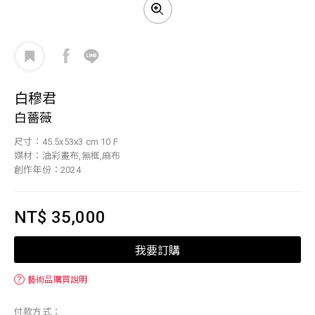
白穆君
白薔薇
尺寸：45.5x53x3 cm 10 F
媒材：油彩畫布,無框,麻布
創作年份：2024
NT$ 35,000
我要訂購
？
藝術品購買說明
付款方式：