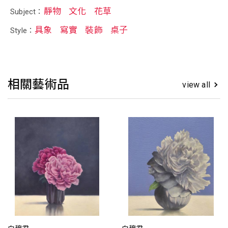
靜物
文化
花草
Subject：
具象
寫實
裝飾
桌子
Style：
相關藝術品
view all