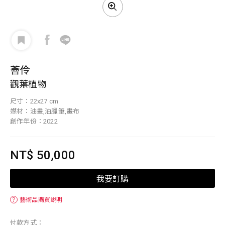
薈伶
觀葉植物
尺寸：22x27 cm
媒材：油畫,油臘筆,畫布
創作年份：2022
NT$ 50,000
我要訂購
？
藝術品購買說明
付款方式：