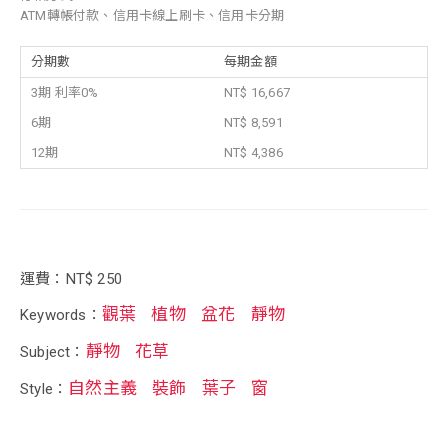
ATM轉帳付款、信用卡線上刷卡、信用卡分期
分期數
每期金額
3期 利率0%
NT$ 16,667
6期
NT$ 8,591
12期
NT$ 4,386
運費：NT$ 250
觀葉
植物
盆花
靜物
Keywords：
靜物
花草
Subject：
自然主義
裝飾
葉子
窗
Style：