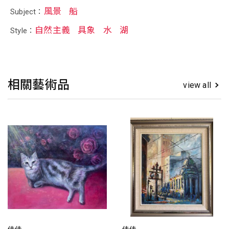
風景
船
Subject：
自然主義
具象
水
湖
Style：
相關藝術品
view all