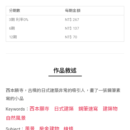
分期數
每期金額
3期 利率0%
NT$ 267
6期
NT$ 137
12期
NT$ 70
作品敘述
西本願寺，古樸的日式建築非常的吸引人，畫了一張鋼筆素
寫的小品
西本願寺
日式建築
鋼筆速寫
建築物
Keywords：
自然風景
風景
房舍建物
線條
Subject：