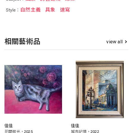
自然主義
具象
速寫
Style：
相關藝術品
view all
佳佳
佳佳
花間微光，2025
城市記憶，2022