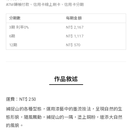
ATM轉帳付款、信用卡線上刷卡、信用卡分期
分期數
每期金額
3期 利率0%
NT$ 2,167
6期
NT$ 1,117
12期
NT$ 570
作品敘述
運費：NT$ 250
捕捉山的各種型態，運用漆藝中的墨流技法，呈現自然的生
態形貌，隨風飄動，捕捉山的一隅，塗上銅粉，增添大自然
的風貌。