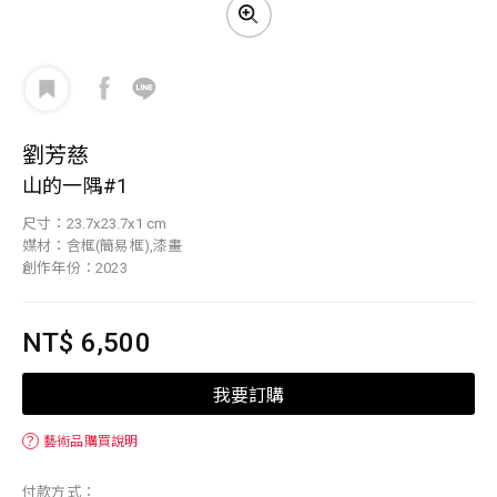
劉芳慈
山的一隅#1
尺寸：23.7x23.7x1 cm
媒材：含框(簡易框),漆畫
創作年份：2023
NT$ 6,500
我要訂購
？
藝術品購買說明
付款方式：