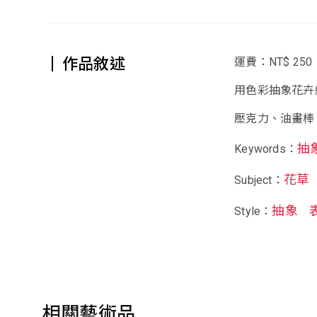
作品敘述
運費：NT$ 250
用色彩抽象花卉
壓克力、油畫棒
抽
Keywords：
花草
Subject：
抽象
Style：
相關藝術品