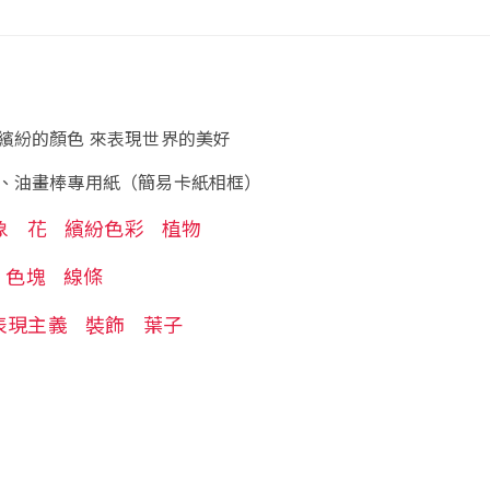
繽紛的顏色 來表現世界的美好
、油畫棒專用紙（簡易卡紙相框）
象
花
繽紛色彩
植物
色塊
線條
表現主義
裝飾
葉子