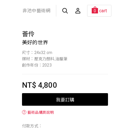
非池中藝術網
cart
0
薈伶
美好的世界
尺寸：24x32 cm
媒材：壓克力顏料,油臘筆
創作年份：2023
NT$ 4,800
我要訂購
？
藝術品購買說明
付款方式：