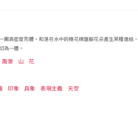
一團高密度形體，和落在水中的穗花棋盤腳花朵產生某種連結
切為一體。
風景
山
花
義
印象
具象
表現主義
天空