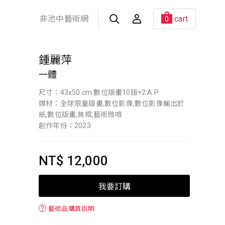
非池中藝術網
cart
0
鍾麗萍
一體
尺寸：43x50 cm 數位版畫10版+2 A.P
媒材：全球限量版畫,數位影像,數位影像輸出於
紙,數位版畫,無框,藝術微噴
創作年份：2023
NT$ 12,000
我要訂購
？
藝術品購買說明