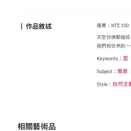
作品敘述
運費：NT$ 350
天空彷彿緊縮成
我們和世界的一
雲
Keywords：
風景
Subject：
自然主
Style：
相關藝術品